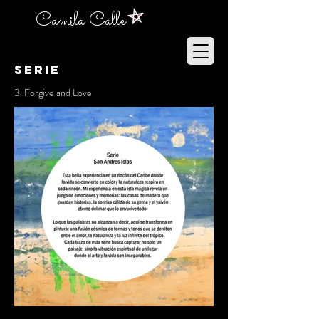
Camila Calle
SERIE
3. Forgive and Love