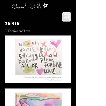
Camila Calle
SERIE
3. Forgive and Love